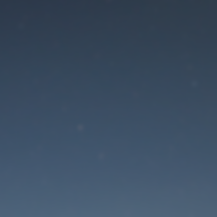
Der Wartungsmodus is
eingeschaltet
Die Website ist in Kürze wieder erreichbar
Passwort zurücksetzen