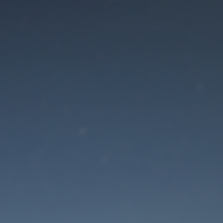
Der Wartungsmodus is
eingeschaltet
Die Website ist in Kürze wieder erreichbar
Passwort zurücksetzen