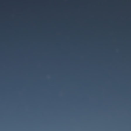
Der Wartungsmodus is
eingeschaltet
Die Website ist in Kürze wieder erreichbar
Passwort zurücksetzen