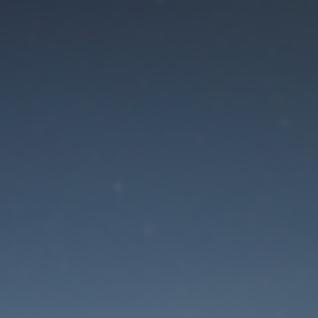
Der Wartungsmodus is
eingeschaltet
Die Website ist in Kürze wieder erreichbar
Passwort zurücksetzen