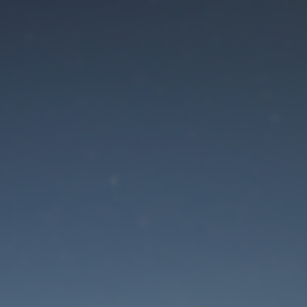
Der Wartungsmodus is
eingeschaltet
Die Website ist in Kürze wieder erreichbar
Passwort zurücksetzen