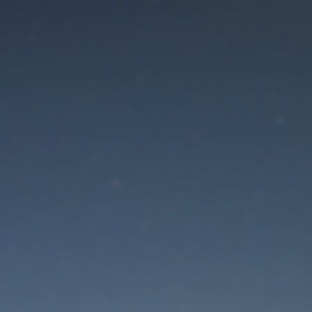
Der Wartungsmodus is
eingeschaltet
Die Website ist in Kürze wieder erreichbar
Passwort zurücksetzen