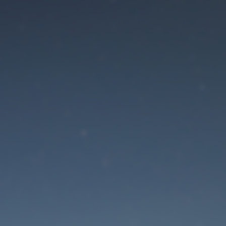
Der Wartungsmodus is
eingeschaltet
Die Website ist in Kürze wieder erreichbar
Passwort zurücksetzen