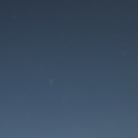
Der Wartungsmodus is
eingeschaltet
Die Website ist in Kürze wieder erreichbar
Passwort zurücksetzen