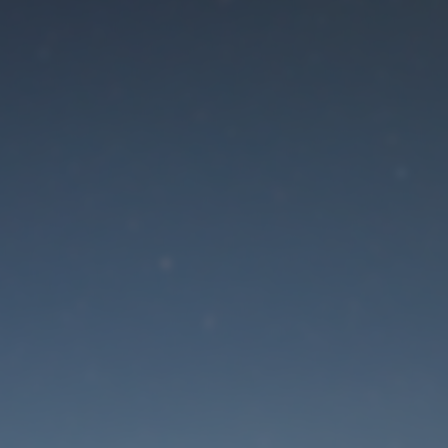
Der Wartungsmodus is
eingeschaltet
Die Website ist in Kürze wieder erreichbar
Passwort zurücksetzen