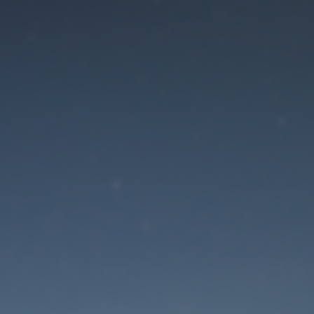
Der Wartungsmodus is
eingeschaltet
Die Website ist in Kürze wieder erreichbar
Passwort zurücksetzen