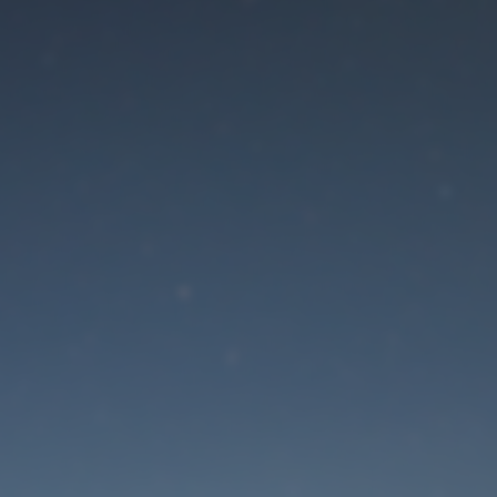
Der Wartungsmodus is
eingeschaltet
Die Website ist in Kürze wieder erreichbar
Passwort zurücksetzen