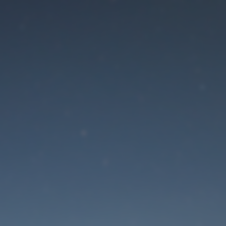
Der Wartungsmodus is
eingeschaltet
Die Website ist in Kürze wieder erreichbar
Passwort zurücksetzen