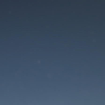
Der Wartungsmodus is
eingeschaltet
Die Website ist in Kürze wieder erreichbar
Passwort zurücksetzen