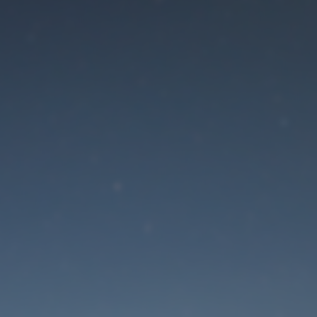
Der Wartungsmodus is
eingeschaltet
Die Website ist in Kürze wieder erreichbar
Passwort zurücksetzen