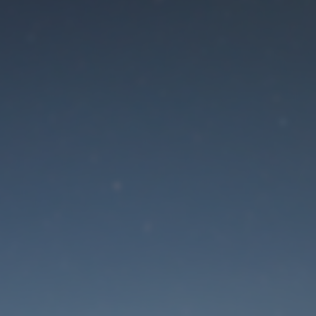
Der Wartungsmodus is
eingeschaltet
Die Website ist in Kürze wieder erreichbar
Passwort zurücksetzen