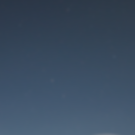
Der Wartungsmodus
ist eingeschaltet
Die Website ist in Kürze wieder erreichbar
Benutzeranmeldung