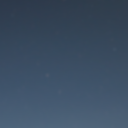
Der Wartungsmodus is
eingeschaltet
Die Website ist in Kürze wieder erreichbar
Passwort zurücksetzen