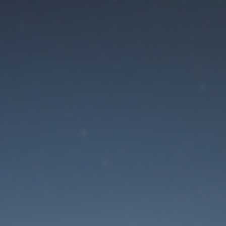
Der Wartungsmodus is
eingeschaltet
Die Website ist in Kürze wieder erreichbar
Passwort zurücksetzen