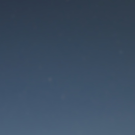
Der Wartungsmodus is
eingeschaltet
Die Website ist in Kürze wieder erreichbar
Passwort zurücksetzen