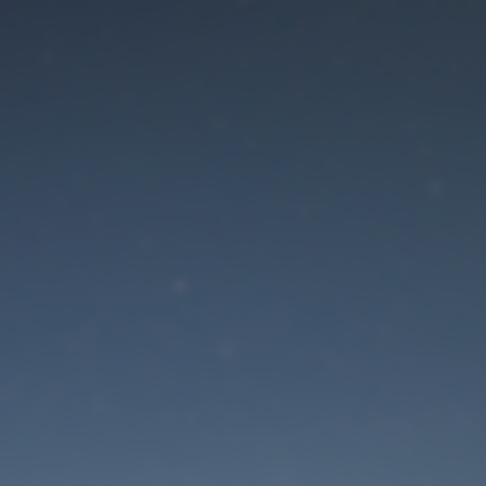
Der Wartungsmodus is
eingeschaltet
Die Website ist in Kürze wieder erreichbar
Passwort zurücksetzen