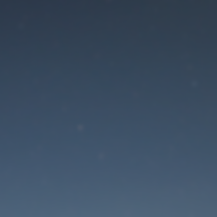
Der Wartungsmodus is
eingeschaltet
Die Website ist in Kürze wieder erreichbar
Passwort zurücksetzen