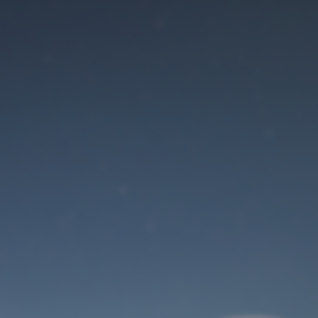
Der Wartungsmodus
ist eingeschaltet
Die Website ist in Kürze wieder erreichbar
Benutzeranmeldung