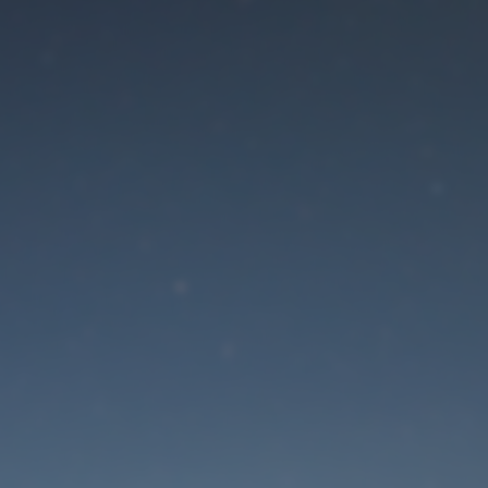
Der Wartungsmodus is
eingeschaltet
Die Website ist in Kürze wieder erreichbar
Passwort zurücksetzen