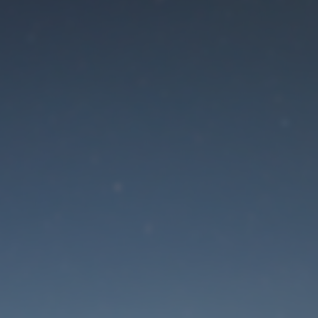
Der Wartungsmodus is
eingeschaltet
Die Website ist in Kürze wieder erreichbar
Passwort zurücksetzen