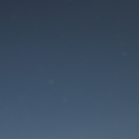
Der Wartungsmodus is
eingeschaltet
Die Website ist in Kürze wieder erreichbar
Passwort zurücksetzen