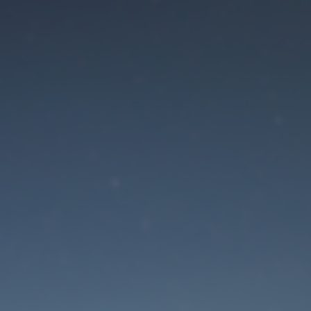
Der Wartungsmodus is
eingeschaltet
Die Website ist in Kürze wieder erreichbar
Passwort zurücksetzen