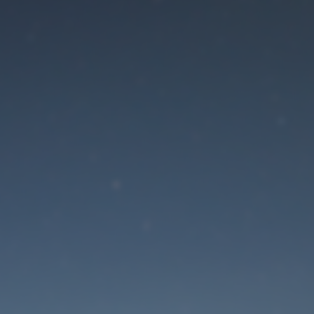
Der Wartungsmodus is
eingeschaltet
Die Website ist in Kürze wieder erreichbar
Passwort zurücksetzen