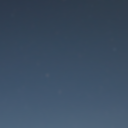
Der Wartungsmodus is
eingeschaltet
Die Website ist in Kürze wieder erreichbar
Passwort zurücksetzen