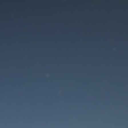
Der Wartungsmodus is
eingeschaltet
Die Website ist in Kürze wieder erreichbar
Passwort zurücksetzen