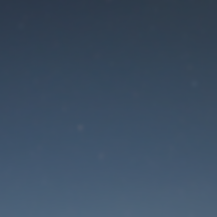
Der Wartungsmodus is
eingeschaltet
Die Website ist in Kürze wieder erreichbar
Passwort zurücksetzen