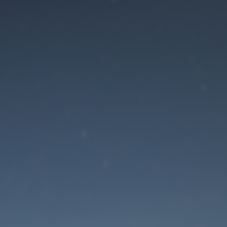
Der Wartungsmodus is
eingeschaltet
Die Website ist in Kürze wieder erreichbar
Passwort zurücksetzen