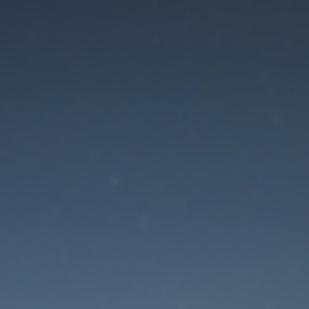
Der Wartungsmodus is
eingeschaltet
Die Website ist in Kürze wieder erreichbar
Passwort zurücksetzen