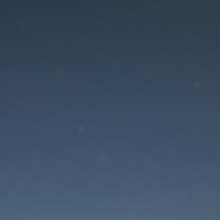
Der Wartungsmodus is
eingeschaltet
Die Website ist in Kürze wieder erreichbar
Passwort zurücksetzen