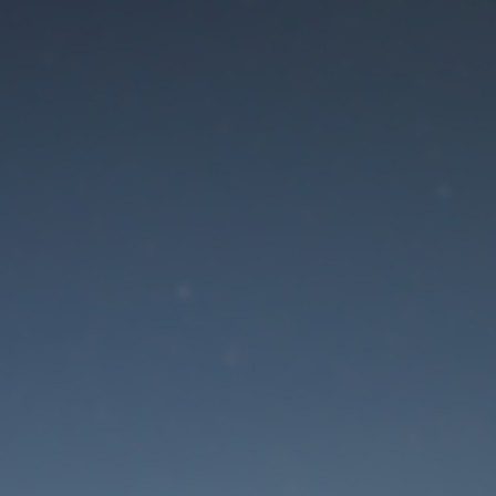
Der Wartungsmodus is
eingeschaltet
Die Website ist in Kürze wieder erreichbar
Passwort zurücksetzen