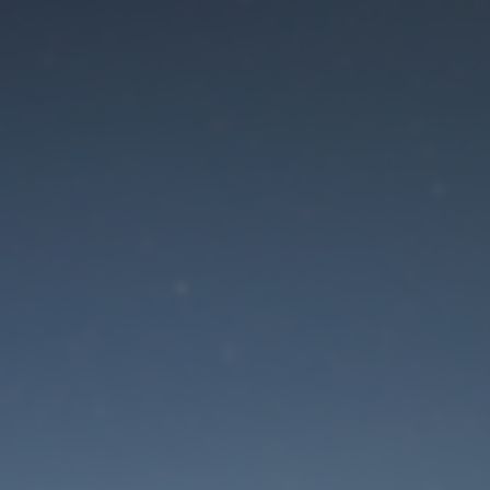
Der Wartungsmodus is
eingeschaltet
Die Website ist in Kürze wieder erreichbar
Passwort zurücksetzen