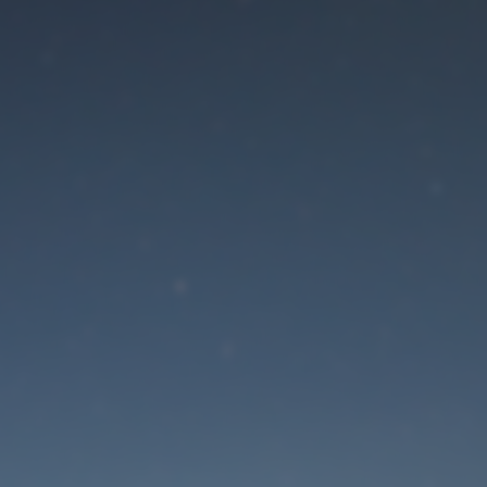
Der Wartungsmodus is
eingeschaltet
Die Website ist in Kürze wieder erreichbar
Passwort zurücksetzen