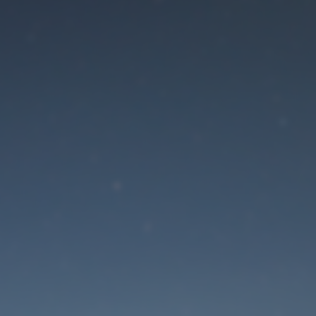
Der Wartungsmodus is
eingeschaltet
Die Website ist in Kürze wieder erreichbar
Passwort zurücksetzen