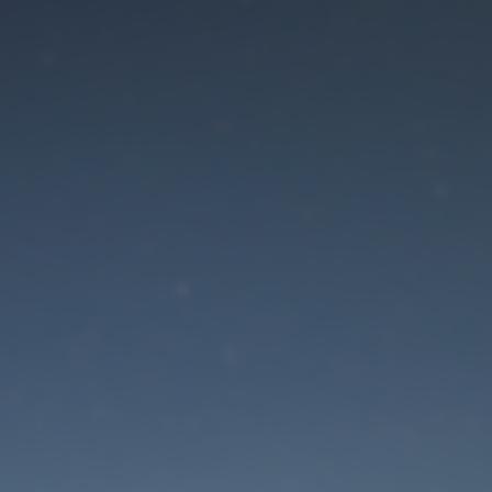
Der Wartungsmodus is
eingeschaltet
Die Website ist in Kürze wieder erreichbar
Passwort zurücksetzen