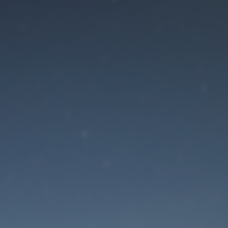
Der Wartungsmodus is
eingeschaltet
Die Website ist in Kürze wieder erreichbar
Passwort zurücksetzen