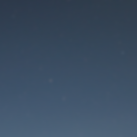
Der Wartungsmodus is
eingeschaltet
Die Website ist in Kürze wieder erreichbar
Passwort zurücksetzen