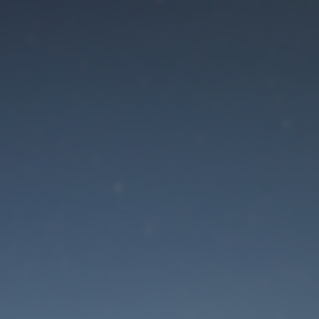
Der Wartungsmodus is
eingeschaltet
Die Website ist in Kürze wieder erreichbar
Passwort zurücksetzen