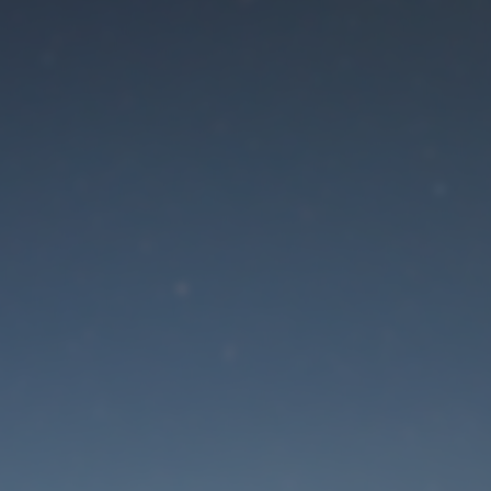
Der Wartungsmodus is
eingeschaltet
Die Website ist in Kürze wieder erreichbar
Passwort zurücksetzen