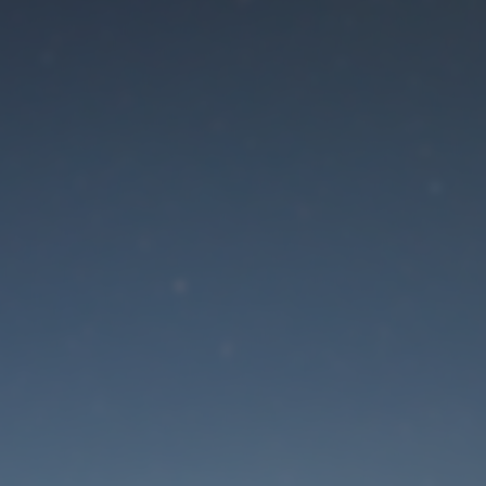
Der Wartungsmodus is
eingeschaltet
Die Website ist in Kürze wieder erreichbar
Passwort zurücksetzen