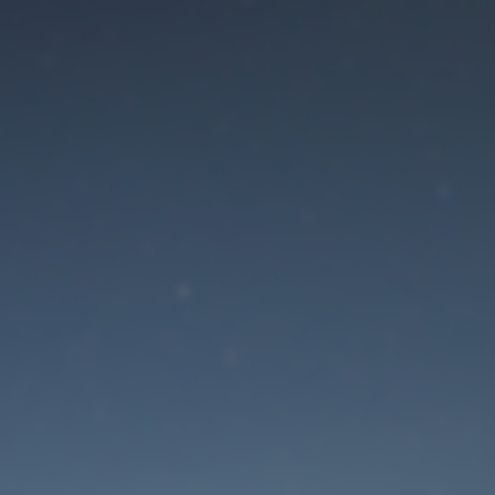
Der Wartungsmodus is
eingeschaltet
Die Website ist in Kürze wieder erreichbar
Passwort zurücksetzen