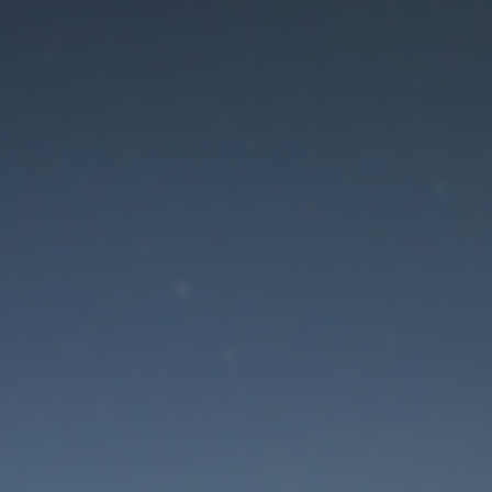
Der Wartungsmodus is
eingeschaltet
Die Website ist in Kürze wieder erreichbar
Passwort zurücksetzen