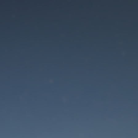
Der Wartungsmodus is
eingeschaltet
Die Website ist in Kürze wieder erreichbar
Passwort zurücksetzen