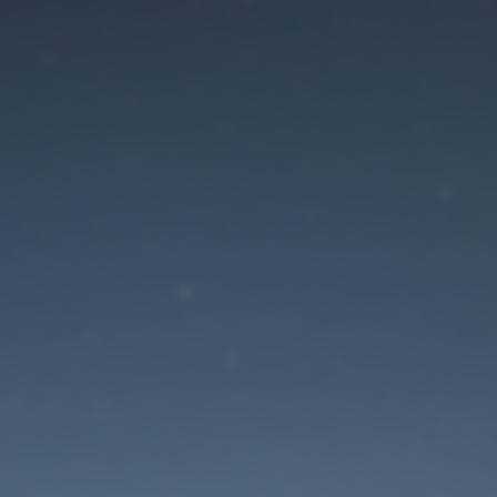
Der Wartungsmodus is
eingeschaltet
Die Website ist in Kürze wieder erreichbar
Passwort zurücksetzen