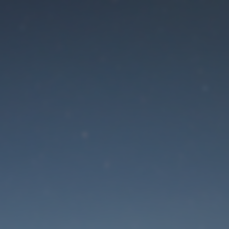
Der Wartungsmodus is
eingeschaltet
Die Website ist in Kürze wieder erreichbar
Passwort zurücksetzen