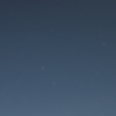
Der Wartungsmodus is
eingeschaltet
Die Website ist in Kürze wieder erreichbar
Passwort zurücksetzen