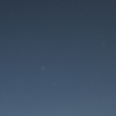
Der Wartungsmodus is
eingeschaltet
Die Website ist in Kürze wieder erreichbar
Passwort zurücksetzen